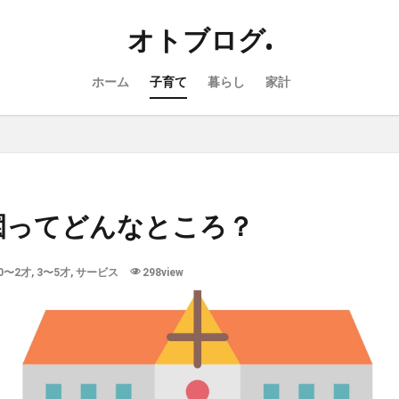
オトブログ.
ホーム
子育て
暮らし
家計
園ってどんなところ？
0〜2才
,
3〜5才
,
サービス
298view