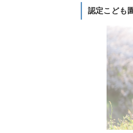
の
認定こども
種
類
3
認
定
こ
ど
も
園
の
特
徴
4
認
定
こ
ど
も
園