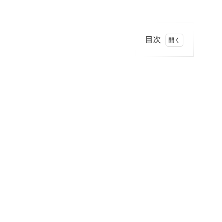
目次
1
認
定
こ
ど
も
園
と
は
2
認
定
こ
ど
も
園