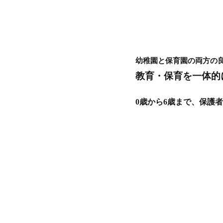
の1
日
5
認
定
幼稚園と保育園の両方の
こ
教育・保育を一体的
ど
も
園
0歳から6歳まで、保護
の
行
事
6
認定
こど
も園
のメ
リッ
ト・