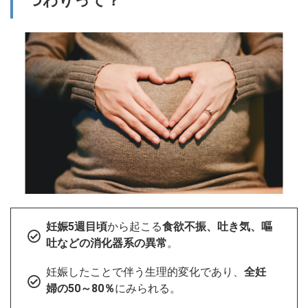
つわりって？
わり
の症
状
4
つわ
りを
和ら
げる
方法
は？
実際
に効
果が
あっ
たも
の
妊娠5週目頃
から起こる
食欲不振、吐き気、嘔
吐などの消化器系の異常
。
妊娠したことで伴う生理的変化であり、
全妊
婦の50～80％
にみられる。