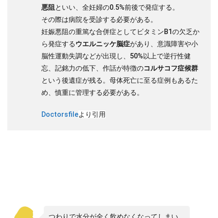
悪阻
といい、全妊婦の0.5%前後で発症する。
その際は病院を受診する必要がある。
妊娠悪阻の重篤な合併症としてビタミンB1の欠乏か
ら発症する
ウエルニッケ脳症
があり、意識障害や小
脳性運動失調などが出現し、50%以上で逆行性健
忘、記銘力の低下、作話が特徴の
コルサコフ症候群
という後遺症が残る。母体死亡に至る症例もあるた
め、慎重に管理する必要がある。
Doctorsfile
より引用
つわりで水分が全く飲めなくなってしまい、