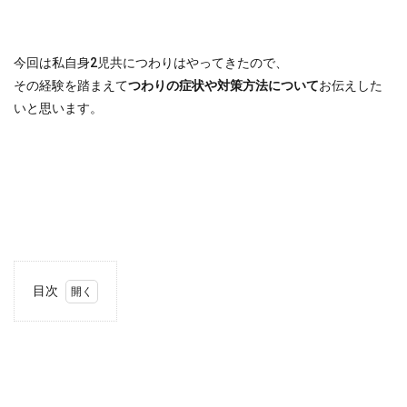
今回は私自身2児共につわりはやってきたので、
その経験を踏まえて
つわりの症状や対策方法について
お伝えした
いと思います。
目次
1
つわ
りっ
て？
1.1