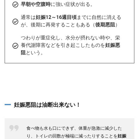
早朝や空腹時
に強い症状が出る。
通常は
妊娠12～16週目頃
までに自然に消える
が、後期に再発することもある（
後期悪阻
）
つわりが重症化し、水分が摂れない時や、栄
養代謝障害などを引き起こしたものを
妊娠悪
阻
という。
妊娠悪阻は油断出来ない！
食べ物も水も口にできず、体重が急激に減少した
り、トイレの回数が極端に減ったりすることを
妊娠