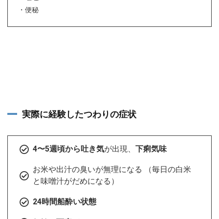
・便秘
実際に経験したつわりの症状
4〜5週頃から吐き気
が出現、
下痢気味
お米や出汁の臭いが無理になる （毎日の白米
と味噌汁がだめになる）
24時間船酔い状態