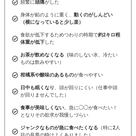
頻繁に
頭痛
がした
身体が鉛のように重く、
動くのがしんどい
（横になっていると少し楽）
食欲が低下するためつわりの時期で
約2キロ程
体重が低下
した
お茶が飲めなくなる（
味のしない水、冷たい
ものは飲みやすい）
柑橘系や酸味のあるもの
が食べやすい
日中も眠くなり
、頭が回りにくい（仕事中頭
が回りませんでした）
食事が美味しくない
。急に◯◯が食べたい！
となりその欲求が我慢しづらい
ジャンクなものが急に食べたくなる
（特に2人
目の長男の時はよくありました）