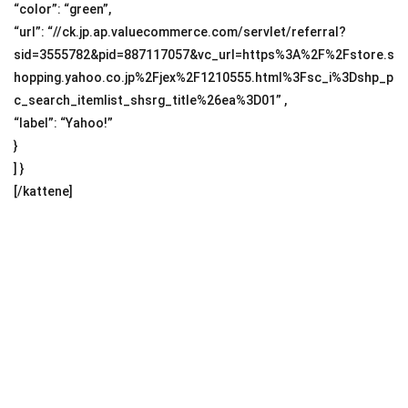
“color”: “green”,
“url”: “//ck.jp.ap.valuecommerce.com/servlet/referral?
sid=3555782&pid=887117057&vc_url=https%3A%2F%2Fstore.s
hopping.yahoo.co.jp%2Fjex%2F1210555.html%3Fsc_i%3Dshp_p
c_search_itemlist_shsrg_title%26ea%3D01” ,
“label”: “Yahoo!”
}
] }
[/kattene]