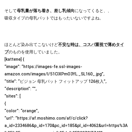
そして
母乳量が落ち着き、差し乳傾向
になってくると、、
吸収タイプの母乳パットではもったいないですよね。
ほとんど染み出てこないけど
不安な時は、コスパ重視で薄めタイ
プ
のものを使用していました。
[kattene] {
“image”: “https://images-fe.ssl-images-
amazon.com/images/I/51ClXPmO3YL._SL160_.jpg”,
“title”: “ピジョン 母乳パット フィットアップ 126枚入”,
“description”: “”,
“sites”: [
{
“color”: “orange”,
“url”: “https://af.moshimo.com/af/c/click?
a_id=2334686&p_id=170&pc_id=185&pl_id=4062&url=https%3A