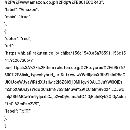
%2F%2Fwww.amazon.co.jp%2Fdp%2FB001ECQR4Q”,
“label”: “Amazon”,
“main”: “true”
},
{
“color”: “red”,
“url”:
“https://hb.afl.rakuten.co.jp/ichiba/156c1540.a5a76591.156c15
41.9c26730b/?
pc=https%3A%2F%2Fitem.rakuten.co.jp%2Ftoysrus%2F695767
600%2F&link_type=hybrid_url&ut=eyJwYWdlIjoiaXRlbSIsInR5cG
UiOiJoeWJyaWRfdXJsIiwic2l6ZSI6IjI0MHgyNDAiLCJuYW0iOjEsI
m5hbXAiOiJyaWdodCIsImNvbSI6MSwiY29tcCI6ImRvd24iLCJwc
mljZSI6MCwiYm9yIjoxLCJjb2wiOjAsImJidG4iOjEsInByb2QiOjAsIm
FtcCI6ZmFsc2V9”,
“label”: “楽天”
},
{