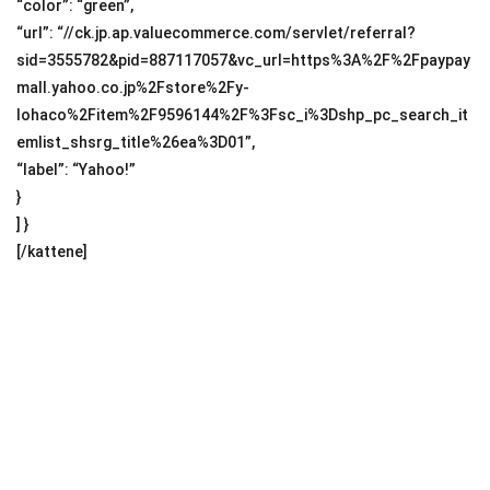
“color”: “green”,
“url”: “//ck.jp.ap.valuecommerce.com/servlet/referral?
sid=3555782&pid=887117057&vc_url=https%3A%2F%2Fpaypay
mall.yahoo.co.jp%2Fstore%2Fy-
lohaco%2Fitem%2F9596144%2F%3Fsc_i%3Dshp_pc_search_it
emlist_shsrg_title%26ea%3D01”,
“label”: “Yahoo!”
}
] }
[/kattene]