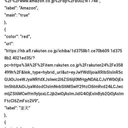
%2F%2Fwww.amazon.co.jp%2Fdp%2FB00Z9IT748”,
“label”: “Amazon”,
“main”: “true”
},
{
“color”: “red”,
“url”:
“https://hb.afl.rakuten.co.jp/ichiba/1d3758b1.ce70b609.1d375
8b2.4021ed35/?
pc=https%3A%2F%2Fitem.rakuten.co.jp%2Frakuten24%2Fe358
499h%2F&link_type=hybrid_url&ut=eyJwYWdlIjoiaXRlbSIsInR5c
GUiOiJoeWJyaWRfdXJsIiwic2l6ZSI6IjI0MHgyNDAiLCJuYW0iOjEs
Im5hbXAiOiJyaWdodCIsImNvbSI6MSwiY29tcCI6ImRvd24iLCJwc
mljZSI6MCwiYm9yIjoxLCJjb2wiOjAsImJidG4iOjEsInByb2QiOjAsIm
FtcCI6ZmFsc2V9”,
“label”: “楽天”
},
{