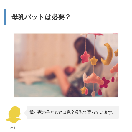
プ ミ
ルクパ
ット
母乳パットは必要？
4
まと
め
我が家の子ども達は完全母乳で育っています。
オト