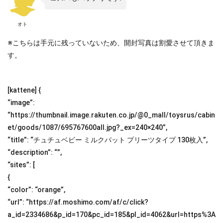
オト
※こちらは手元に残っていないため、開封写真は割愛させて頂きま
す。
[kattene] {
“image”:
“https://thumbnail.image.rakuten.co.jp/@0_mall/toysrus/cabin
et/goods/1087/695767600all.jpg?_ex=240×240”,
“title”: “チュチュベビー ミルクパット プリーツタイプ 130枚入”,
“description”: “”,
“sites”: [
{
“color”: “orange”,
“url”: “https://af.moshimo.com/af/c/click?
a_id=2334686&p_id=170&pc_id=185&pl_id=4062&url=https%3A