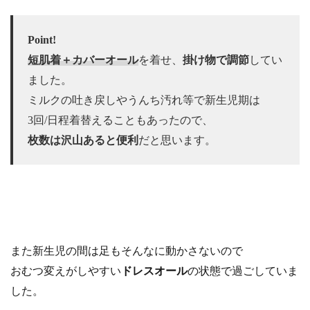
Point!
短肌着＋カバーオール
を着せ、
掛け物で調節
してい
ました。
ミルクの吐き戻しやうんち汚れ等で新生児期は
3回/日程着替えることもあったので、
枚数は沢山あると便利
だと思います。
また新生児の間は足もそんなに動かさないので
おむつ変えがしやすい
ドレスオール
の状態で過ごしていま
した。