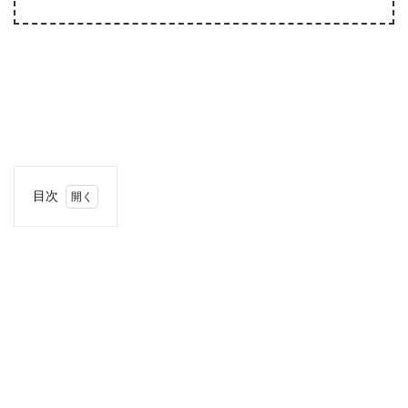
目次
1
出産ま
でに育
児グッ
ズは準
備しす
ぎない
方が良
い！！
2
産後