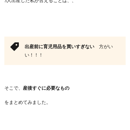
3人出産した私が言えることは、、
哺乳
瓶・乳
首
2.4.2
消毒用
品
2.5
出産前に育児用品を買いすぎない
方がい
おむ
つ・
い！！！
洗濯
2.5.1
オムツ
2.5.2
そこで、
産後すぐに必要なもの
お尻拭
き
をまとめてみました。
2.5.3
ベビー
用洗濯
洗剤