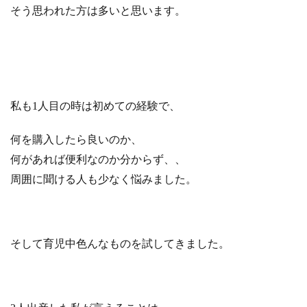
orスキ
そう思われた方は多いと思います。
ナベー
ブ
2.3.3
ベビー
用綿棒
2.3.4
私も1人目の時は初めての経験で、
ベビー
用爪切
何を購入したら良いのか、
り
何があれば便利なのか分からず、、
2.3.5
保湿ク
周囲に聞ける人も少なく悩みました。
リーム
2.4
授
乳・
そして育児中色んなものを試してきました。
調乳
グッ
ズ
2.4.1