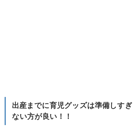
退院
後す
ぐに
必要
な育
児グ
ッズ
2.1
寝
具・
おへ
や
2.1.1
ベビー
ラック
2.1.2
出産までに育児グッズは準備しすぎ
ベビー
布団
ない方が良い！！
2.1.3
ベビー
ベッド