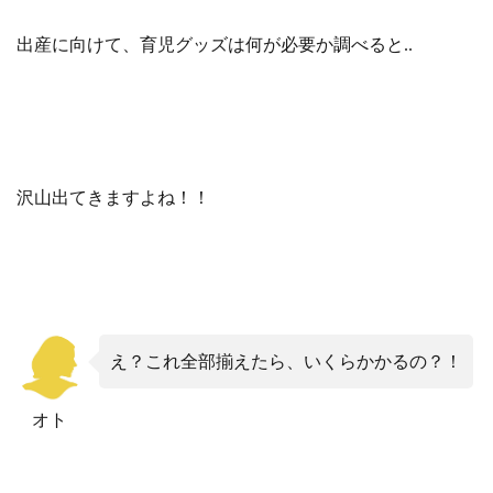
2.2
ベビ
出産に向けて、育児グッズは何が必要か調べると..
ーウ
ェア
2.2.1
ベビー
服
2.3
沢山出てきますよね！！
お風
呂グ
ッ
ズ・
スキ
ンケ
ア
え？これ全部揃えたら、いくらかかるの？！
2.3.1
ベビー
バス
オト
2.3.2
ベビー
ソープ